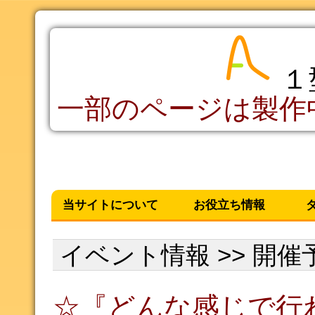
１
一部のページは製作
当サイトについて
お役立ち情報
HOME(TOP)説明
運営者情報
ロゴについて
医療費の話[1]
医療費の話[2]
限度額適用認定証
確定申告-医療費控除
傷病手当金-手続き
健康診断の受け方
Ex
Free
イベント情報 >> 開
☆『どんな感じで行