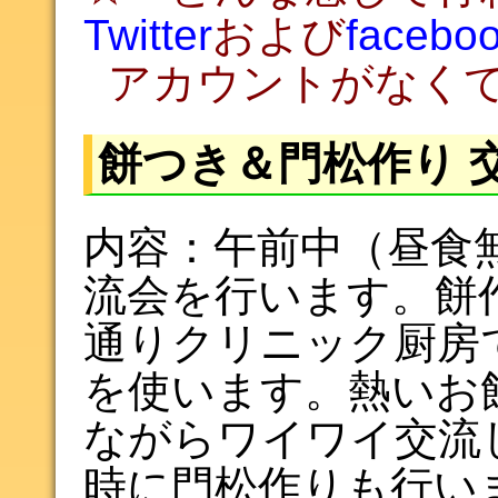
Twitter
および
facebo
アカウントがなくて
餅つき＆門松作り 
内容：午前中（昼食
流会を行います。餅
通りクリニック厨房
を使います。熱いお
ながらワイワイ交流
時に門松作りも行い